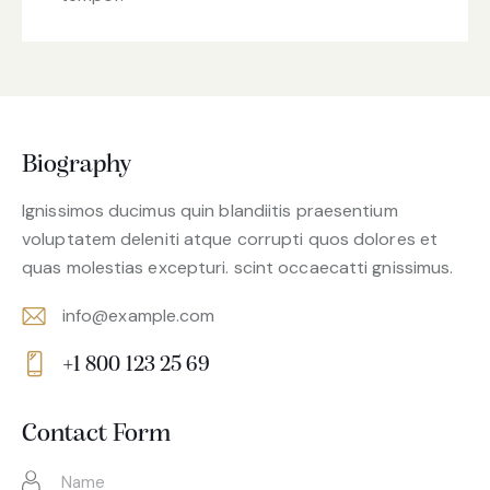
Biography
Ignissimos ducimus quin blandiitis praesentium
voluptatem deleniti atque corrupti quos dolores et
quas molestias excepturi. scint occaecatti gnissimus.
info@example.com
E-
+1 800 123 25 69
m
Ph
ail:
on
Contact Form
e: